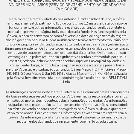
FUNDOS SÃO SUPERVISIONADOS E FISCALIZADOS PELA COMISSÃO DE
VALORES MOBILIÁRIOS (SERVIÇO DE ATENDIMENTO AO CIDADÃO EM
CVM.GOV.BR)
Para conferir a rentabilidade do mês anterior, a rentabilidade do ano, a média
aritmética mensal do patrimônio líquido dos últimos 12 meses, a data do início de
funcionamento e outras informações relevantes dos fundos, verifique o relatório
mensal disponível na página individual de cada fundo. Nos fundos geridos pela
Gávea, a data de conversão de cotas é diversa da data de pagamento do resgate.
Não há garantia de que os fundos multimercado terão o tratamento tributário para
fundos de longo prazo. Os fundos estão autorizados a realizar aplicações em ativos
financeiros no exterior. Os fundos podem estar expostos a significativa concentração
em ativos de poucos emissores, com os riscos daí decorrentes. Os fundos utilizam
estratégias que podem resultar em significativas perdas patrimoniais para seus
cotistas, podendo inclusive acarretar perdas superiores ao capital aplicado e a
consequente obrigação do cotista de aportar recursos adicionais para cobrir o
prejuízo. A gestão e distribuição dos fundos Gávea Macro FIC FIM, Gávea Macro II
FIC FIM, Gávea Macro Dólar FIC FIM e Gávea Macro Plus II FIC FIM é realizada
pela Gávea Investimentos Ltda., e a administração é realizada pela BEM DTVM
Ltda.
As informações contidas neste material referem-se às várias empresas componentes
da Gávea e/ou seus respectivos produtos. A Gávea não se responsabiliza por erros,
omissões ou imprecisões no conteúdo das informações divulgadas. As informações
divulgadas neste material têm caráter meramente informativo, não se constituindo
em oferta de venda de cotas dos fundos geridos pela Gávea ou de qualquer outro
ativo mencionado. Para confirmar as informações, favor entrar em contato com a
Gávea. As informações constantes neste material estão em consonância com os
regulamentos dos fundos de investimento, porém não os substituem.