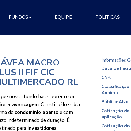
FUNDOS
EQUIPE
POLÍTICAS
ÁVEA MACRO
Informações G
Data de Inicio
LUS II FIF CIC
CNPJ
ULTIMERCADO RL
Classificação
Anbima
gue nosso fundo base, porém com
Público-Alvo
ior
alavancagem
. Constituído sob a
Cotização da
rma de
condomínio aberto
e com
aplicação
azo indeterminado de duração. É
Cotização do
stinado para
investidores