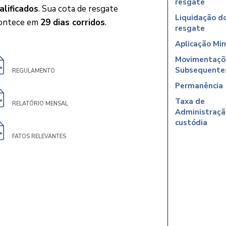
resgate
alificados
. Sua cota de resgate
Liquidação d
ontece em
29 dias corridos
.
resgate
Aplicação Mi
Movimentaçõ
Subsequente
REGULAMENTO
Permanência
Taxa de
RELATÓRIO MENSAL
Administraçã
custódia
FATOS RELEVANTES