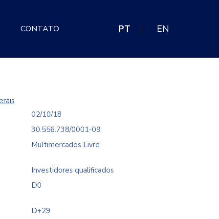
PT
EN
CONTATO
erais
02/10/18
30.556.738/0001-09
Multimercados Livre
Investidores qualificados
D0
D+29