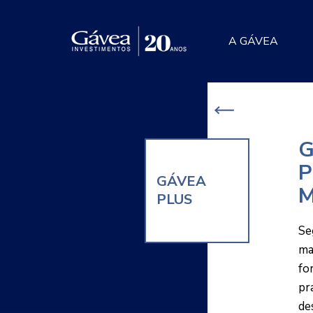
A GÁVEA
G
P
GÁVEA
M
PLUS
Se
ma
fo
pr
de