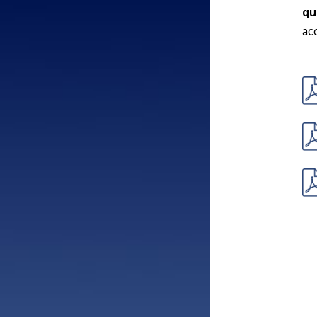
qu
ac